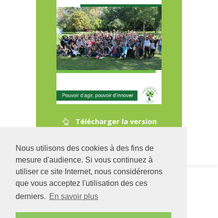
Télécharger la version
complète du projet associatif
Nous utilisons des cookies à des fins de
mesure d'audience. Si vous continuez à
utiliser ce site Internet, nous considérerons
Siège social
DIME Europe
que vous acceptez l'utilisation des ces
126 rue Saint Léonard
54 avenue de
derniers.
En savoir plus
-
BP 71857
l'Europe
49018
Angers
CEDEX
49130
LES
01
PONTS DE CÉ