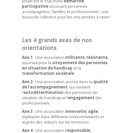
projet est le fruit d’une
démarche
participative
associant personnes
accompagnées, familles et professionnels : une
boussole collective pour les cinq années à venir !
Les 4 grands axes de nos
orientations
Axe 1
: Une association
militante
,
résistante
,
œuvrant pour la
citoyenneté des personnes
en situation de handicap
et la
transformation sociétale
Axe 2
: Une association ancrée dans la
qualité
de l’accompagnement
, qui soutient
l’
autodétermination
des personnes en
situation de handicap et l’
engagement
des
professionnels
Axe 3
: Une association
innovante
,
agile
,
impliquée dans différents environnements et
auprès des acteurs sur les territoires
Axe 4
: Une association
responsable
,