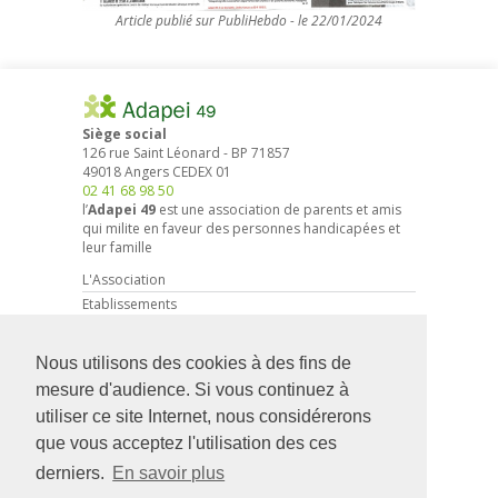
Article publié sur PubliHebdo - le 22/01/2024
Siège social
126 rue Saint Léonard
-
BP 71857
49018
Angers
CEDEX 01
02 41 68 98 50
l’
Adapei 49
est une association de parents et amis
qui milite en faveur des personnes handicapées et
leur famille
L'Association
Etablissements
Droits et démarches
Actions associatives
Nous utilisons des cookies à des fins de
Partenariat entreprises
mesure d'audience. Si vous continuez à
Actualités
utiliser ce site Internet, nous considérerons
Faire un don
que vous acceptez l'utilisation des ces
Devenir Adhérent
derniers.
En savoir plus
Recrutement