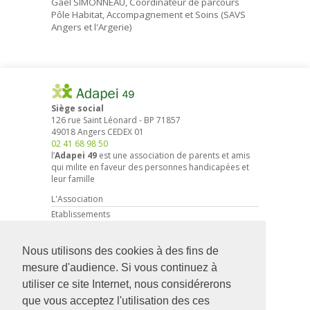
Gaël SIMONNEAU, Coordinateur de parcours
Pôle Habitat, Accompagnement et Soins (SAVS
Angers et l'Argerie)
Siège social
126 rue Saint Léonard
-
BP 71857
49018
Angers
CEDEX 01
02 41 68 98 50
l’
Adapei 49
est une association de parents et amis
qui milite en faveur des personnes handicapées et
leur famille
L'Association
Etablissements
Droits et démarches
Actions associatives
Nous utilisons des cookies à des fins de
Partenariat entreprises
mesure d'audience. Si vous continuez à
Actualités
utiliser ce site Internet, nous considérerons
Faire un don
que vous acceptez l'utilisation des ces
Devenir Adhérent