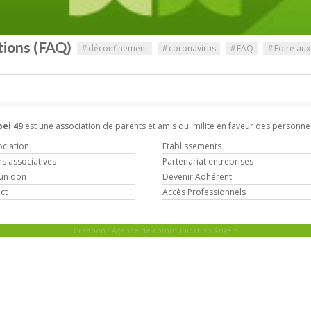
tions (FAQ)
#
déconfinement
#
coronavirus
#
FAQ
#
Foire aux
ei 49
est une association de parents et amis qui milite en faveur des personne
ociation
Etablissements
ns associatives
Partenariat entreprises
 un don
Devenir Adhérent
ct
Accès Professionnels
Création :
Agence de communication Angers