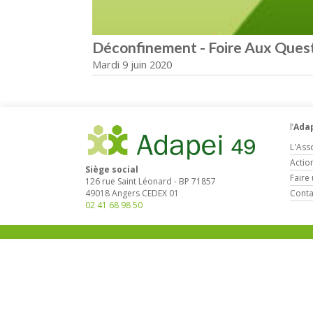
Déconfinement - Foire Aux Ques
Mardi 9 juin 2020
l’
Adap
L'Ass
Actio
Siège social
Faire
126 rue Saint Léonard
-
BP 71857
Conta
49018
Angers
CEDEX 01
02 41 68 98 50