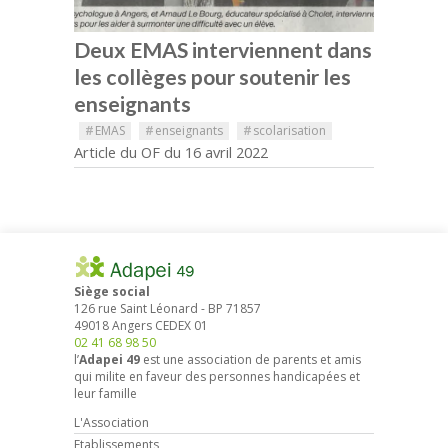
Deux EMAS interviennent dans
les collèges pour soutenir les
enseignants
#
EMAS
#
enseignants
#
scolarisation
Article du OF du 16 avril 2022
Siège social
126 rue Saint Léonard
-
BP 71857
49018
Angers
CEDEX 01
02 41 68 98 50
l’
Adapei 49
est une association de parents et amis
qui milite en faveur des personnes handicapées et
leur famille
L'Association
Etablissements