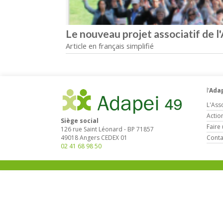
Le nouveau projet associatif de l
Article en français simplifié
l’
Adap
L'Ass
Actio
Siège social
Faire
126 rue Saint Léonard
-
BP 71857
Conta
49018
Angers
CEDEX 01
02 41 68 98 50