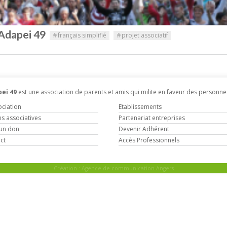
'Adapei 49
#
français simplifié
#
projet associatif
ei 49
est une association de parents et amis qui milite en faveur des personne
ociation
Etablissements
ns associatives
Partenariat entreprises
 un don
Devenir Adhérent
ct
Accès Professionnels
Création :
Agence de communication Angers