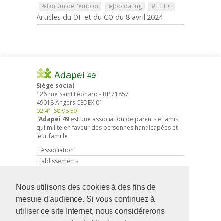
#
Forum de l'emploi
#
Job dating
#
ETTIC
Articles du OF et du CO du 8 avril 2024
Siège social
126 rue Saint Léonard
-
BP 71857
49018
Angers
CEDEX 01
02 41 68 98 50
l’
Adapei 49
est une association de parents et amis
qui milite en faveur des personnes handicapées et
leur famille
L'Association
Etablissements
Droits et démarches
Actions associatives
Nous utilisons des cookies à des fins de
Partenariat entreprises
mesure d'audience. Si vous continuez à
Actualités
utiliser ce site Internet, nous considérerons
Faire un don