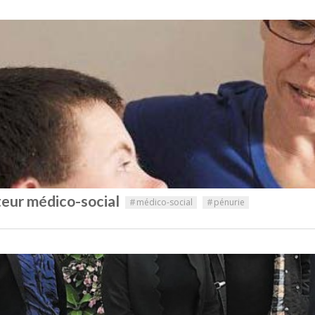
teur médico-social
#
médico-social
#
pénurie