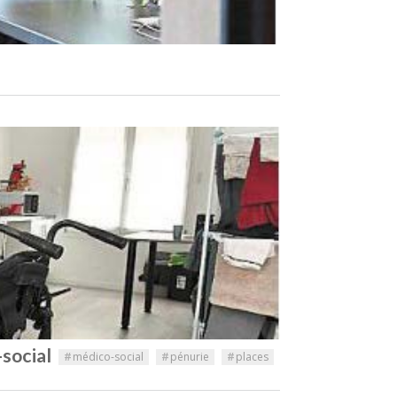
-social
#
médico-social
#
pénurie
#
places