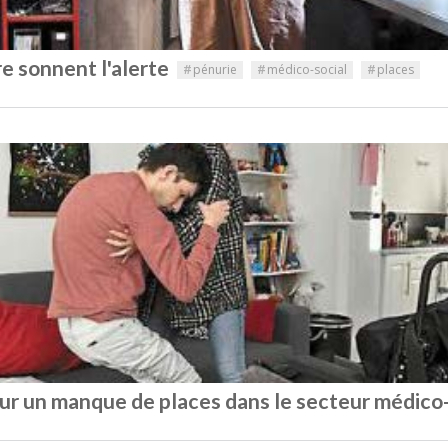
e sonnent l'alerte
#
pénurie
#
médico-social
#
places
sur un manque de places dans le secteur médico