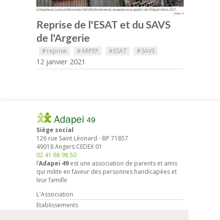
Reprise de l'ESAT et du SAVS
de l'Argerie
#
reprise
#
ARPEP
#
ESAT
#
SAVS
12 janvier 2021
Siège social
126 rue Saint Léonard
-
BP 71857
49018
Angers
CEDEX 01
02 41 68 98 50
l’
Adapei 49
est une association de parents et amis
qui milite en faveur des personnes handicapées et
leur famille
L'Association
Etablissements
Droits et démarches