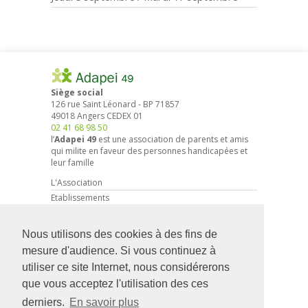
Siège social
126 rue Saint Léonard
-
BP 71857
49018
Angers
CEDEX 01
02 41 68 98 50
l’
Adapei 49
est une association de parents et amis
qui milite en faveur des personnes handicapées et
leur famille
L'Association
Etablissements
Droits et démarches
Actions associatives
Nous utilisons des cookies à des fins de
Partenariat entreprises
mesure d'audience. Si vous continuez à
Actualités
utiliser ce site Internet, nous considérerons
Faire un don
que vous acceptez l'utilisation des ces
Devenir Adhérent
derniers.
En savoir plus
Recrutement