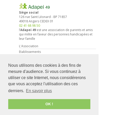
Siège social
126 rue Saint Léonard
-
BP 71857
49018
Angers
CEDEX 01
02 41 68 98 50
l’
Adapei 49
est une association de parents et amis
qui milite en faveur des personnes handicapées et
leur famille
L'Association
Etablissements
Droits et démarches
Actions associatives
Nous utilisons des cookies à des fins de
Partenariat entreprises
mesure d'audience. Si vous continuez à
Actualités
utiliser ce site Internet, nous considérerons
Faire un don
que vous acceptez l'utilisation des ces
Devenir Adhérent
derniers.
En savoir plus
Recrutement
Contact
Accès Professionnels
OK !
Mentions légales