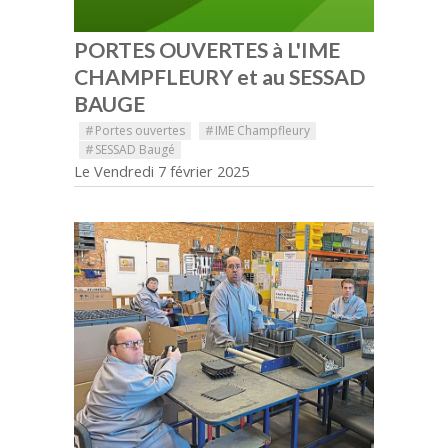
PORTES OUVERTES à L'IME
CHAMPFLEURY et au SESSAD
BAUGE
#
Portes ouvertes
#
IME Champfleury
#
SESSAD Baugé
Le Vendredi 7 février 2025