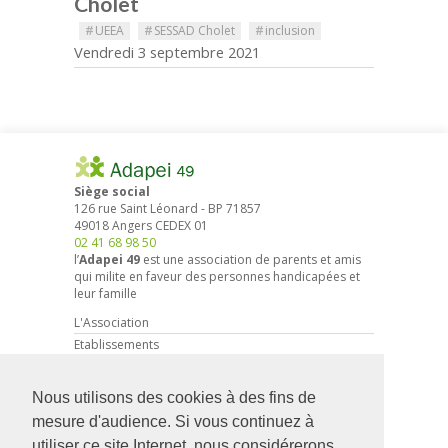
Cholet
#
UEEA
#
SESSAD Cholet
#
inclusion
Vendredi 3 septembre 2021
Siège social
126 rue Saint Léonard
-
BP 71857
49018
Angers
CEDEX 01
02 41 68 98 50
l’
Adapei 49
est une association de parents et amis
qui milite en faveur des personnes handicapées et
leur famille
L'Association
Etablissements
Droits et démarches
Actions associatives
Nous utilisons des cookies à des fins de
Partenariat entreprises
mesure d'audience. Si vous continuez à
Actualités
utiliser ce site Internet, nous considérerons