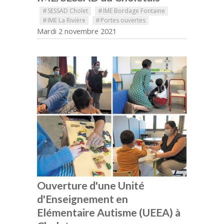
#
SESSAD Cholet
#
IME Bordage Fontaine
#
IME La Rivière
#
Portes ouvertes
Mardi 2 novembre 2021
Ouverture d'une Unité
d'Enseignement en
Elémentaire Autisme (UEEA) à