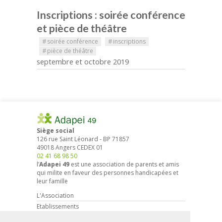
Inscriptions : soirée conférence
et pièce de théâtre
#
soirée conférence
#
inscriptions
#
pièce de théâtre
septembre et octobre 2019
Siège social
126 rue Saint Léonard
-
BP 71857
49018
Angers
CEDEX 01
02 41 68 98 50
l’
Adapei 49
est une association de parents et amis
qui milite en faveur des personnes handicapées et
leur famille
L'Association
Etablissements
Droits et démarches