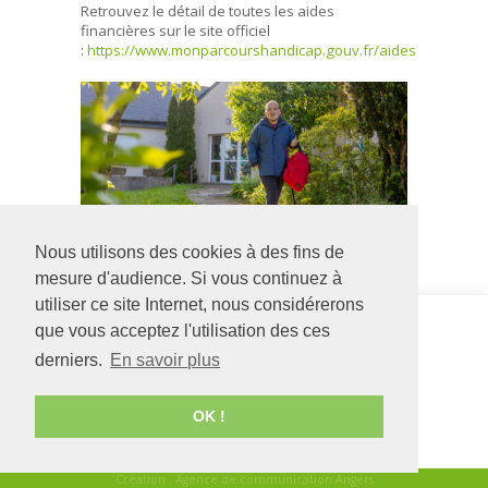
Retrouvez le détail de toutes les aides
financières sur le site officiel
:
https://www.monparcourshandicap.gouv.fr/aides
Nous utilisons des cookies à des fins de
mesure d'audience. Si vous continuez à
utiliser ce site Internet, nous considérerons
Siège social
Adapei
que vous acceptez l'utilisation des ces
126 rue Saint Léonard
Formation
derniers.
En savoir plus
-
BP 71857
12 bis rue de
49018
Angers
CEDEX
l'Asile Saint-
01
Joseph
OK !
02 41 68 98 50
49000
ANGERS
www.adapei49.asso.fr
02 41 88 63 27
Création :
Agence de communication Angers