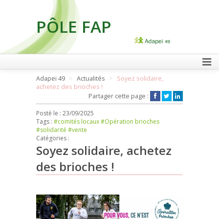
PÔLE FAP
FAIRE UN DON
Adapei 49
Actualités
Soyez solidaire,
achetez des brioches !
Partager cette page :
Posté le :
23/09/2025
Tags :
#comités locaux
#Opération brioches
#solidarité
#vente
Catégories :
Soyez solidaire, achetez
des brioches !