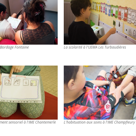
E Bordage Fontaine
La scolarité à l'UEMA Les Turbaudières
ent sensoriel à l'IME Chantemerle
L'habituation aux soins à l'IME Champfleury