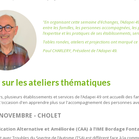
"En organisant cette semaine d’échanges, l’Adapei 49
entre les familles, les personnes accompagnées, les p
l’expertise et les pratiques de ses établissements, serv
Tables rondes, ateliers et projections ont marqué ce 
Paul CHARLERY, Président de l'Adapei 49.
 sur les ateliers thématiques
s, plusieurs établissements et services de l’Adapei 49 ont accueilli des fa
L'occasion d'en apprendre plus sur l'accompagnement des personnes avec 
 NOVEMBRE - CHOLET
ation Alternative et Améliorée (CAA) à l’IME Bordage Font
 avec Troubles du Spectre de l’Autisme (TSA) est différent face à la co