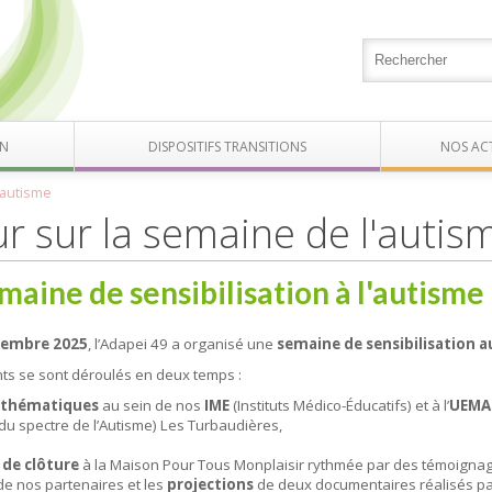
ON
DISPOSITIFS TRANSITIONS
NOS AC
'autisme
r sur la semaine de l'autis
maine de sensibilisation à l'autisme
vembre 2025
, l’Adapei 49 a organisé une
semaine de sensibilisation a
s se sont déroulés en deux temps :
s thématiques
au sein de nos
IME
(Instituts Médico-Éducatifs) et à l’
UEMA
du spectre de l’Autisme) Les Turbaudières,
 de clôture
à la Maison Pour Tous Monplaisir rythmée par des témoignag
de nos partenaires et les
projections
de deux documentaires réalisés pa