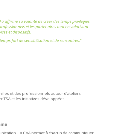
 a affirmé sa volonté de créer des temps privilégiés
rofessionnels et les partenaires tout en valorisant
ices et dispositifs.
temps fort de sensibilisation et de rencontres."
milles et des professionnels autour d’ateliers
TSA et les initiatives développées.
aine
mmunication. La CAA permet à chacun de communiquer