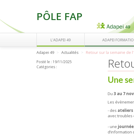
PÔLE FAP
L'ADAPEI 49
ADAPEI FORMATI
Adapei 49
Actualités
Retour sur la semaine de l
Retou
Posté le :
19/11/2025
Catégories :
Une se
Du
3 au 7 no
Les évènement
- des
atelier
avec troubles 
- une
journée
d’information 