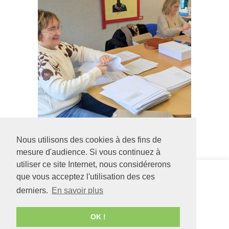
Nous utilisons des cookies à des fins de
mesure d'audience. Si vous continuez à
utiliser ce site Internet, nous considérerons
Siège social
IME La
que vous acceptez l'utilisation des ces
126 rue Saint Léonard
Rivière
derniers.
En savoir plus
-
BP 71857
18 rue du
49018
Angers
CEDEX
Champ Noir
01
49300
CHOLET
OK !
02 41 68 98 50
02 41 62 02 62
www.adapei49.asso.fr