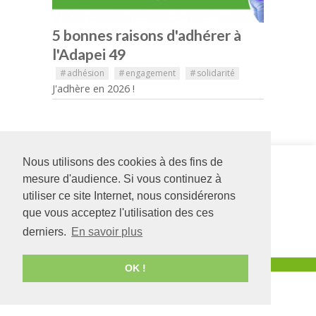
5 bonnes raisons d'adhérer à
l'Adapei 49
#
adhésion
#
engagement
#
solidarité
J'adhère en 2026 !
Nous utilisons des cookies à des fins de
Siège social
IME La
126 rue Saint Léonard
Rivière
mesure d'audience. Si vous continuez à
-
BP 71857
18 rue du
utiliser ce site Internet, nous considérerons
49018
Angers
CEDEX
Champ Noir
que vous acceptez l'utilisation des ces
01
49300
CHOLET
02 41 68 98 50
02 41 62 02 62
derniers.
En savoir plus
www.adapei49.asso.fr
Création :
Agence de communication Angers
OK !