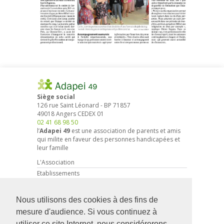
Siège social
126 rue Saint Léonard
-
BP 71857
49018
Angers
CEDEX 01
02 41 68 98 50
l’
Adapei 49
est une association de parents et amis
qui milite en faveur des personnes handicapées et
leur famille
L'Association
Etablissements
Droits et démarches
Actions associatives
Nous utilisons des cookies à des fins de
Partenariat entreprises
mesure d'audience. Si vous continuez à
Actualités
utiliser ce site Internet, nous considérerons