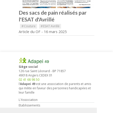
Des sacs de pain réalisés par
l'ESAT d'Avrillé
#
Couture
#
ESAT Avrillé
Article du OF - 16 mars 2025
Siège social
126 rue Saint Léonard
-
BP 71857
49018
Angers
CEDEX 01
02 41 68 98 50
l’
Adapei 49
est une association de parents et amis
qui milite en faveur des personnes handicapées et
leur famille
L'Association
Etablissements
Droits et démarches