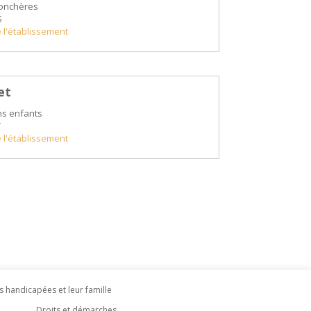
Jonchères
S
e l'établissement
et
ns enfants
T
e l'établissement
s handicapées et leur famille
Droits et démarches