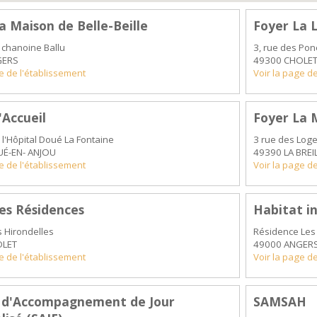
a Maison de Belle-Beille
Foyer La 
u chanoine Ballu
3, rue des Po
GERS
49300 CHOLE
ge de l'établissement
Voir la page d
'Accueil
Foyer La 
 l'Hôpital Doué La Fontaine
3 rue des Log
É-EN- ANJOU
49390 LA BREIL
ge de l'établissement
Voir la page d
es Résidences
Habitat in
s Hirondelles
Résidence Les 
OLET
49000 ANGER
ge de l'établissement
Voir la page d
e d'Accompagnement de Jour
SAMSAH