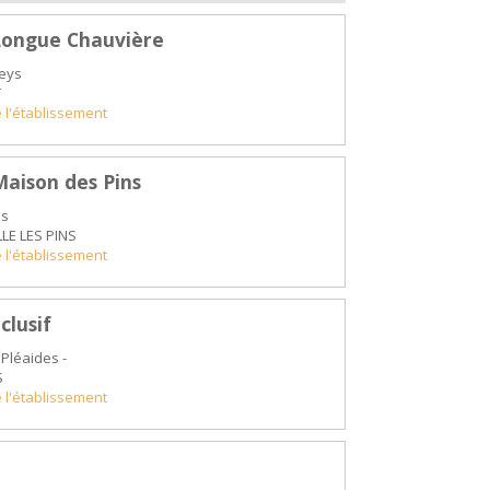
Longue Chauvière
neys
T
e l'établissement
Maison des Pins
es
LE LES PINS
e l'établissement
clusif
Pléaides -
S
e l'établissement