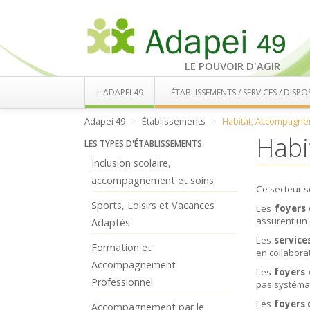
LE POUVOIR D'AGIR
L'ADAPEI 49
ÉTABLISSEMENTS / SERVICES / DISPOS
Adapei 49
Établissements
Habitat, Accompagne
Habi
LES TYPES D'ÉTABLISSEMENTS
Inclusion scolaire,
accompagnement et soins
Ce secteur 
Sports, Loisirs et Vacances
Les
foyers
assurent un 
Adaptés
Les
service
Formation et
en collabora
Accompagnement
Les
foyers 
Professionnel
pas systémat
Les
foyers 
Accompagnement par le