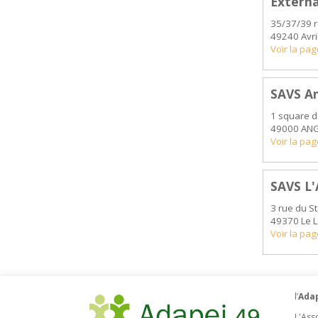
Externa
35/37/39 r
49240 Avri
Voir la pa
SAVS A
1 square d
49000 AN
Voir la pa
SAVS L'
3 rue du S
49370 Le 
Voir la pa
l’
Adap
L'Ass