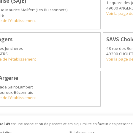
lisé (SAJE)
1 square des 
49000 ANGER
ue Maurice Mailfert (Les Buissonnets)
Voir la page d
llé
ge de l'établissement
ngers
SAVS Chol
es Jonchères
48 rue des Bo
GERS
49300 CHOLE
ge de l'établissement
Voir la page d
Argerie
tade Saint-Lambert
Louroux-Béconnais
ge de l'établissement
ei 49
est une association de parents et amis qui milite en faveur des personne
ociation
Etablissements