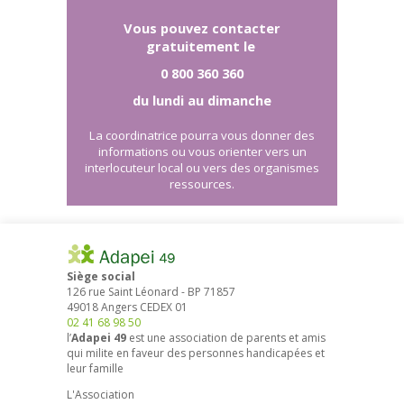
Vous pouvez contacter
gratuitement le
0 800 360 360
du lundi au dimanche
La coordinatrice pourra vous donner des
informations ou vous orienter vers un
interlocuteur local ou vers des organismes
ressources.
Siège social
126 rue Saint Léonard
-
BP 71857
49018
Angers
CEDEX 01
02 41 68 98 50
l’
Adapei 49
est une association de parents et amis
qui milite en faveur des personnes handicapées et
leur famille
L'Association