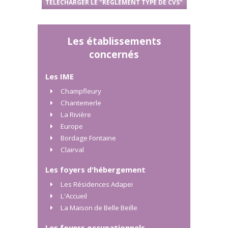
TÉLÉCHARGER LE "RÈGLEMENT TYPE DE CVS"
Les établissements
concernés
Les IME
Champfleury
Chantemerle
La Rivière
Europe
Bordage Fontaine
Clairval
Les foyers d'hébergement
Les Résidences Adapei
L'Accueil
La Maison de Belle Beille
Les foyers occupationnels,